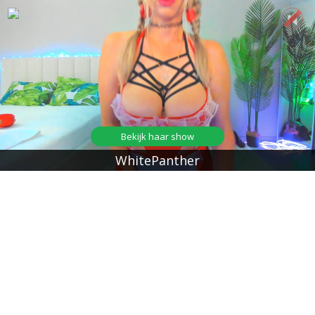
Bekijk haar show
WhitePanther